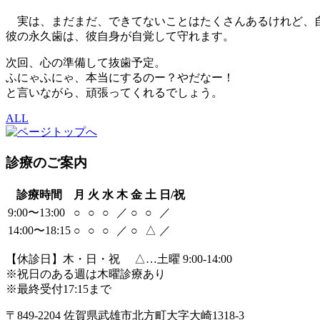
実は、まだまだ、できてないことはたくさんあるけれど、
彼の永久歯は、彼自身が自覚して守れます。
次回、心の準備して抜歯予定。
ふにゃふにゃ、本当にするのー？やだなー！
と言いながら、頑張ってくれるでしょう。
ALL
診療のご案内
診療時間
月
火
水
木
金
土
日/祝
9:00〜13:00
○
○
○
／
○
○
／
14:00〜18:15
○
○
○
／
○
△
／
【休診日】木・日・祝 △…土曜 9:00-14:00
※祝日のある週は木曜診療あり
※最終受付17:15まで
〒849-2204 佐賀県武雄市北方町大字大崎1318-3