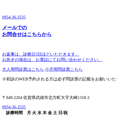
0954-36-3535
メールでの
お問合せはこちらから
お返事は、診療日3日ほどいただきます。
お急ぎの場合は、お電話にてお問い合わせください。
大人用問診票はこちら
小児用問診票こちら
※初診のWEB予約される方は必ず問診票の記載をお願いいた
〒849-2204 佐賀県武雄市北方町大字大崎1318-3
0954-36-3535
診療時間
月
火
水
木
金
土
日/祝